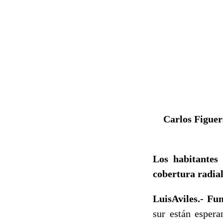
Carlos Figuera
Los habitantes
cobertura radial
LuisAviles.- Fu
sur están espera