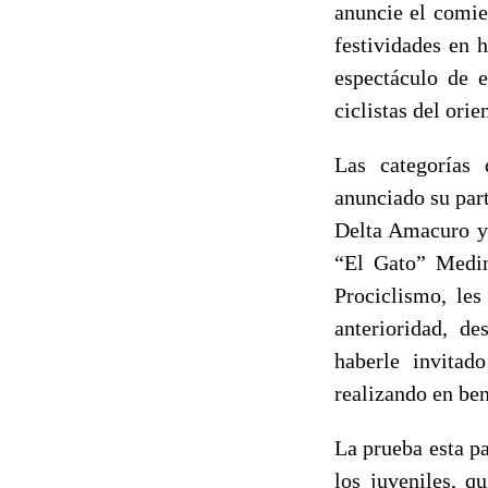
anuncie el comie
festividades en 
espectáculo de e
ciclistas del ori
Las categorías
anunciado su part
Delta Amacuro y 
“El Gato” Medin
Prociclismo, le
anterioridad, de
haberle invitad
realizando en ben
La prueba esta p
los juveniles, q