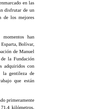
 enmarcado en las
n disfrutar de un
ón de los mejores
os momentos han
 Esparta, Bolívar,
ipación de Manuel
 de la Fundación
s adquiridos con
s la gentileza de
rabajo que están
endo primeramente
 71,4 kilómetros,