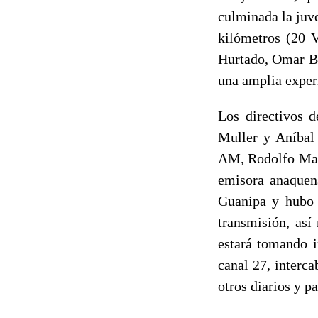
culminada la juve
kilómetros (20 V
Hurtado, Omar Be
una amplia experi
Los directivos d
Muller y Aníbal 
AM, Rodolfo Marc
emisora anaquens
Guanipa y hubo e
transmisión, así
estará tomando i
canal 27, interc
otros diarios y p