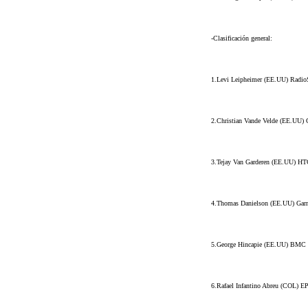
-Clasificación general:
1.Levi Leipheimer (EE.UU) Radio
2.Christian Vande Velde (EE.UU) 
3.Tejay Van Garderen (EE.UU) HT
4.Thomas Danielson (EE.UU) Garm
5.George Hincapie (EE.UU) BMC 
6.Rafael Infantino Abreu (COL) E