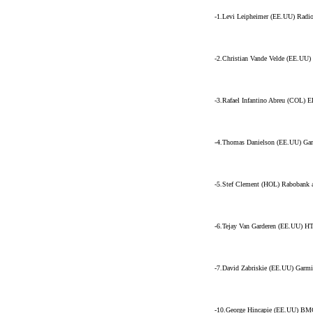
-1.Levi Leipheimer (EE.UU) Radi
-2.Christian Vande Velde (EE.UU)
-3.Rafael Infantino Abreu (COL) 
-4.Thomas Danielson (EE.UU) Gar
-5.Stef Clement (HOL) Rabobank a
-6.Tejay Van Garderen (EE.UU) HT
-7.David Zabriskie (EE.UU) Garmi
-10.George Hincapie (EE.UU) BMC