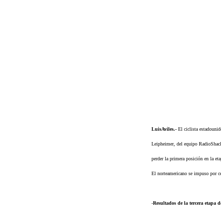
LuisAviles.-
El ciclista estadouni
Leipheimer, del equipo RadioShack,
perder la primera posición en la eta
El norteamericano se impuso por c
-
Resultados de la tercera etapa 