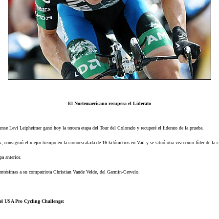
El Nortemaericano recupera el Liderato
dense Levi Leipheimer ganó hoy la tercera etapa del Tour del Colorado y recuperé el liderato de la prueba.
 consiguió el mejor tiempo en la cronoescalada de 16 kilómetros en Vail y se situó otra vez como líder de la cl
pa anterior.
entésimas a su compatriota Christian Vande Velde, del Garmin-Cervelo.
del USA Pro Cycling Challenge: