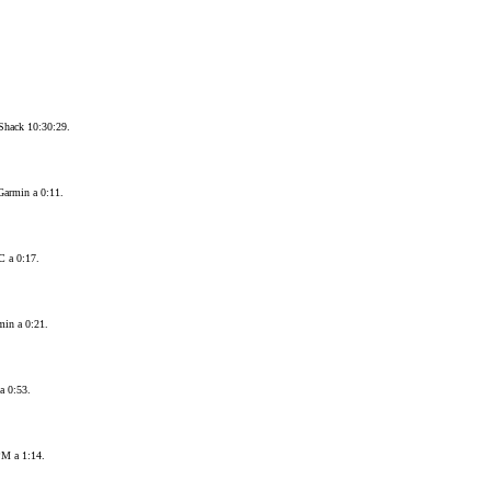
Shack 10:30:29.
Garmin a 0:11.
C a 0:17.
in a 0:21.
a 0:53.
PM a 1:14.