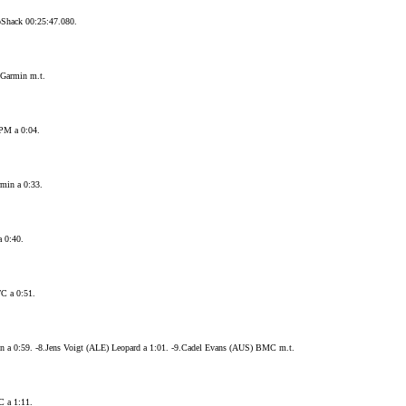
oShack 00:25:47.080.
 Garmin m.t.
EPM a 0:04.
min a 0:33.
 0:40.
C a 0:51.
n a 0:59. -8.Jens Voigt (ALE) Leopard a 1:01. -9.Cadel Evans (AUS) BMC m.t.
 a 1:11.