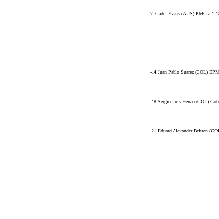
7. Cadel Evans (AUS) BMC a 1:1
...
-14.Juan Pablo Suarez (COL) EPM 
-18.Sergio Luis Henao (COL) Gob.
-21.Eduard Alexander Beltran (CO