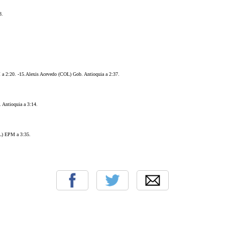
8.
a 2:20. -15.Alexis Acevedo (COL) Gob. Antioquia a 2:37.
 Antioquia a 3:14.
L) EPM a 3:35.