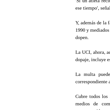
'Si un atleta re
ese tiempo', señ
Y, además de la f
1990 y mediados 
dopen.
La UCI, ahora, a
dopaje, incluye 
La multa puede 
correspondiente a
Cubre todos los 
medios de comu