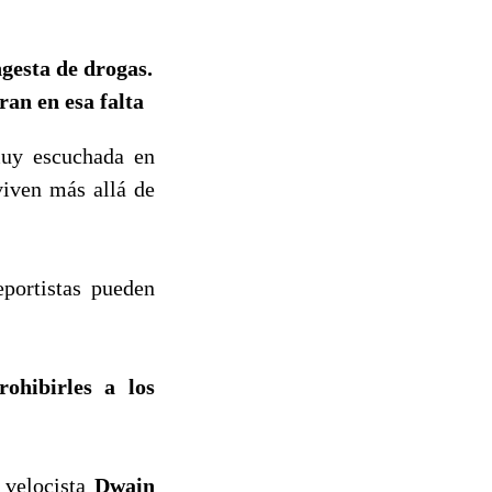
ngesta de drogas.
ran en esa falta
muy escuchada en
viven más allá de
eportistas pueden
ohibirles a los
 velocista
Dwain