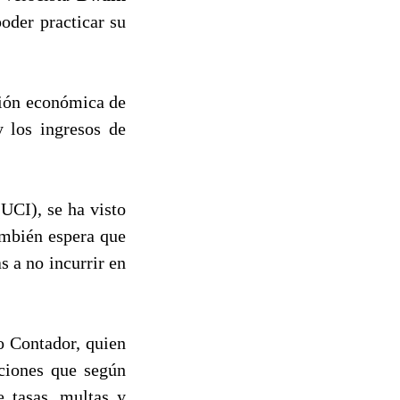
oder practicar su
tión económica de
y los ingresos de
(UCI), se ha visto
ambién espera que
s a no incurrir en
o Contador, quien
nciones que según
e tasas, multas y