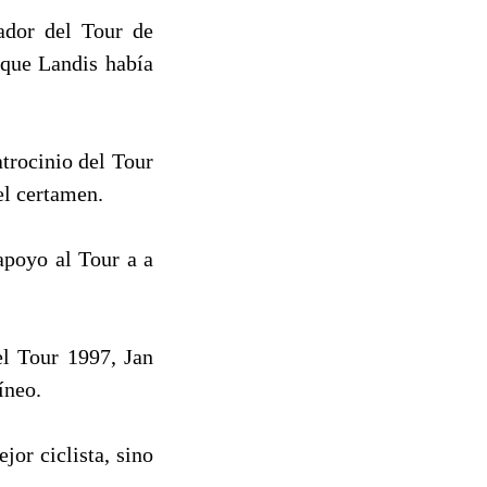
ador del Tour de
 que Landis había
trocinio del Tour
el certamen.
apoyo al Tour a a
el Tour 1997, Jan
íneo.
jor ciclista, sino