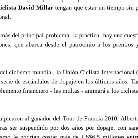
iclista David Millar
tengan que estar un tiempo sin p
onal.
más del principal problema -la práctica- hay una cues
nes, que abarca desde el patrocinio a los premios 
del ciclismo mundial, la Unión Ciclista Internacional 
 serie de escándalos de dopaje en los últimos años. T
elemento financiero - las multas - animará a los ciclista
alpicaron al ganador del Tour de Francia 2010, Albert
 tras ser suspendido por dos años por dopaje, con sa
ismo le podrían costar más de US$6,5 millones entr