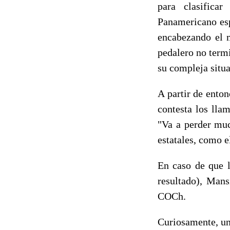
para clasifica
Panamericano esp
encabezando el m
pedalero no term
su compleja situa
A partir de enton
contesta los lla
"Va a perder muc
estatales, como e
En caso de que l
resultado), Mans
COCh.
Curiosamente, un