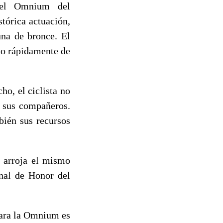
n el Omnium del
tórica actuación,
una de bronce. El
do rápidamente de
ho, el ciclista no
e sus compañeros.
bién sus recursos
e arroja el mismo
unal de Honor del
para la Omnium es