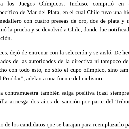
r a los Juegos Olímpicos. Incluso, compitió e
ecífico de Mar del Plata, en el cual Chile tuvo una his
edallero con cuatro preseas de oro, dos de plata y 
inó la prueba y se devolvió a Chile, donde fue notifica
ción.
ces, dejó de entrenar con la selección y se aisló. De hec
mados de las autoridades de la directiva ni tampoco d
ho con todo esto, no sólo el cupo olímpico, sino tam
l Proddar", adelanta una fuente del ciclismo.
a contramuestra también salga positiva (casi siempr
illa arriesga dos años de sanción por parte del Trib
o de los candidatos que se barajan para reemplazarlo 