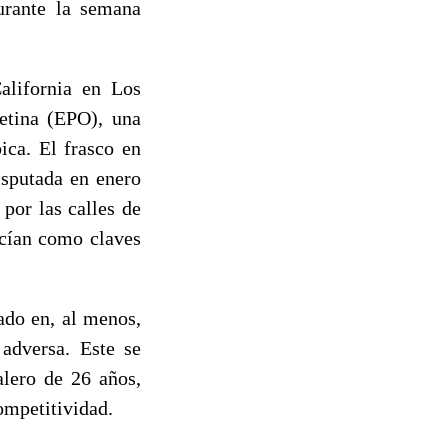
durante la semana
alifornia en Los
yetina (EPO), una
ica. El frasco en
isputada en enero
por las calles de
ecían como claves
ado en, al menos,
 adversa. Este se
alero de 26 años,
competitividad.