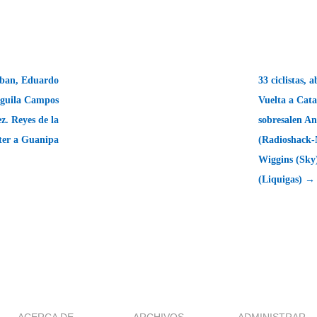
ban, Eduardo
33 ciclistas,
Águila Campos
Vuelta a Cata
z. Reyes de la
sobresalen A
ster a Guanipa
(Radioshack-
Wiggins (Sky)
(Liquigas) →
ACERCA DE
ARCHIVOS
ADMINISTRAR