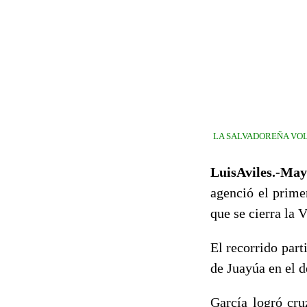
LA SALVADOREÑA VOLV
LuisAviles.-
Mayn
agenció el prime
que se cierra la 
El recorrido part
de Juayúa en el 
García logró cru