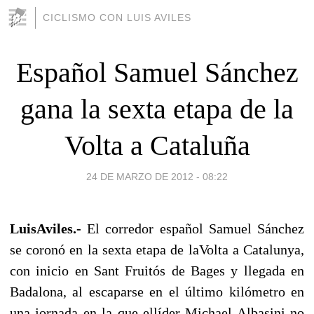
CICLISMO CON LUIS AVILES
Español Samuel Sánchez
gana la sexta etapa de la
Volta a Cataluña
24 DE MARZO DE 2012 - 08:22
LuisAviles.-
El corredor español Samuel Sánchez
se coronó en la sexta etapa de la
Volta a Catalunya
,
con inicio en Sant Fruitós de Bages y llegada en
Badalona, al escaparse en el último kilómetro en
una jornada en la que el
líder Michael Albasini
no