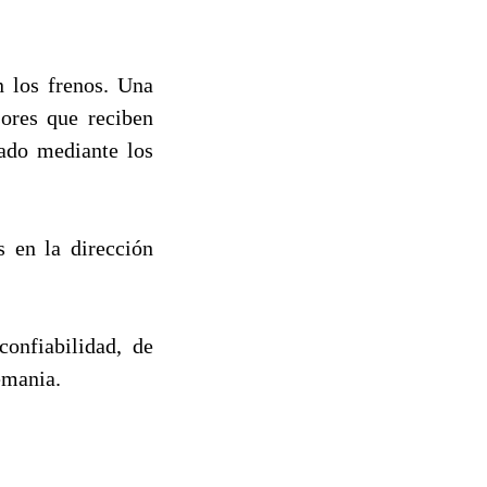
n los frenos. Una
sores que reciben
rado mediante los
s en la dirección
onfiabilidad, de
emania.