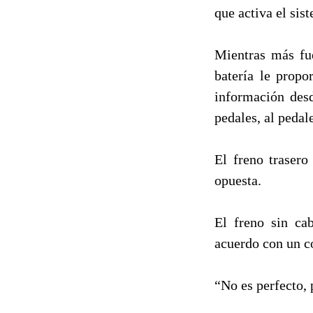
que activa el sis
Mientras más fue
batería le propo
información desd
pedales, al pedal
El freno trasero
opuesta.
El freno sin ca
acuerdo con un c
“No es perfecto, 