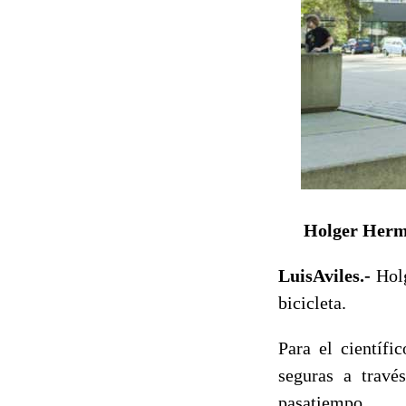
Holger Herman
LuisAviles.-
Holg
bicicleta.
Para el científi
seguras a travé
pasatiempo.