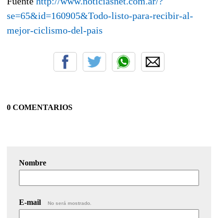
Fuente
http://www.noticiasnet.com.ar/?
se=65&id=160905&Todo-listo-para-recibir-al-
mejor-ciclismo-del-pais
0 COMENTARIOS
Nombre
E-mail
No será mostrado.