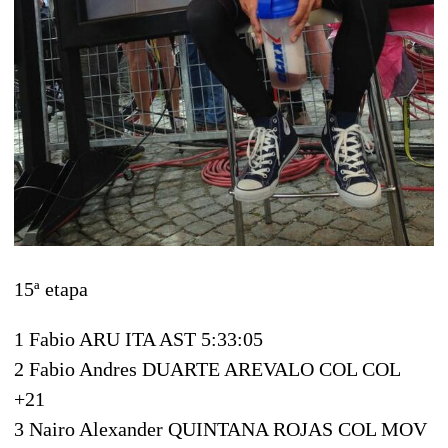
15ª etapa
1 Fabio ARU ITA AST 5:33:05
2 Fabio Andres DUARTE AREVALO COL COL
+21
3 Nairo Alexander QUINTANA ROJAS COL MOV