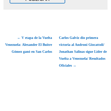
← V etapa de la Vuelta
Carlos Galviz dio primera
Venezuela: Alexander El Buitre
victoria al Androni Giocattoli/
Gómez ganó en San Carlos
Jonathan Salinas sigue Líder de
Vuelta a Venezuela/ Resultados
Oficiales →