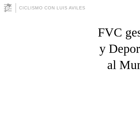
CICLISMO CON LUIS AVILES
FVC gest
y Deport
al Mun