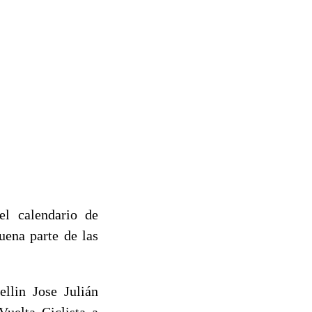
el calendario de
uena parte de las
llin Jose Julián
uelta Ciclista a