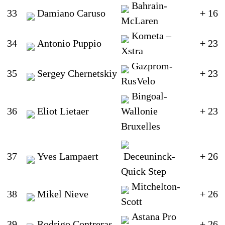
Bahrain-
33
Damiano Caruso
+ 16
McLaren
Kometa –
34
Antonio Puppio
+ 23
Xstra
Gazprom-
35
Sergey Chernetskiy
+ 23
RusVelo
Bingoal-
36
Eliot Lietaer
Wallonie
+ 23
Bruxelles
37
Yves Lampaert
Deceuninck-
+ 26
Quick Step
Mitchelton-
38
Mikel Nieve
+ 26
Scott
Astana Pro
39
Rodrigo Contreras
+ 26