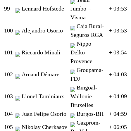
99
Lennard Hofstede
Jumbo –
+ 03:53
Visma
Caja Rural-
100
Alejandro Osorio
+ 03:53
Seguros RGA
Nippo
101
Riccardo Minali
Delko
+ 03:54
Provence
Groupama-
102
Arnaud Démare
+ 04:03
FDJ
Bingoal-
103
Lionel Taminiaux
Wallonie
+ 04:09
Bruxelles
104
Juan Felipe Osorio
Burgos-BH
+ 04:59
Gazprom-
105
Nikolay Cherkasov
+ 06:05