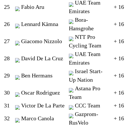
UAE Team
25
Fabio Aru
+ 16
Emirates
Bora-
26
Lennard Kämna
+ 16
Hansgrohe
NTT Pro
27
Giacomo Nizzolo
+ 16
Cycling Team
UAE Team
28
David De La Cruz
+ 16
Emirates
Israel Start-
29
Ben Hermans
+ 16
Up Nation
Astana Pro
30
Oscar Rodriguez
+ 16
Team
31
Victor De La Parte
CCC Team
+ 16
Gazprom-
32
Marco Canola
+ 16
RusVelo