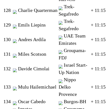
Trek-
128
Charlie Quarterman
+ 11:15
Segafredo
Trek-
129
Emils Liepins
+ 11:15
Segafredo
UAE Team
130
Andres Ardila
+ 11:15
Emirates
Groupama-
131
Miles Scotson
+ 11:15
FDJ
Israel Start-
132
Davide Cimolai
+ 11:15
Up Nation
Nippo
133
Mulu Hailemichael
Delko
+ 11:15
Provence
134
Oscar Cabedo
Burgos-BH
+ 11:15
Ignatas
Groupama-