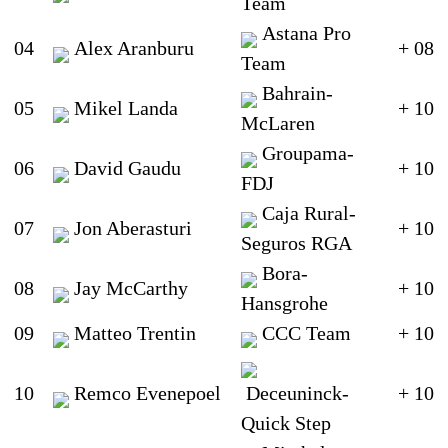
Team
Astana Pro
04
Alex Aranburu
+ 08
Team
Bahrain-
05
Mikel Landa
+ 10
McLaren
Groupama-
06
David Gaudu
+ 10
FDJ
Caja Rural-
07
Jon Aberasturi
+ 10
Seguros RGA
Bora-
08
Jay McCarthy
+ 10
Hansgrohe
09
Matteo Trentin
CCC Team
+ 10
10
Remco Evenepoel
Deceuninck-
+ 10
Quick Step