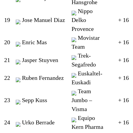
Hansgrohe
Nippo
19
Jose Manuel Diaz
Delko
+ 16
Provence
Movistar
20
Enric Mas
+ 16
Team
Trek-
21
Jasper Stuyven
+ 16
Segafredo
Euskaltel-
22
Ruben Fernandez
+ 16
Euskadi
Team
23
Sepp Kuss
Jumbo –
+ 16
Visma
Equipo
24
Urko Berrade
+ 16
Kern Pharma