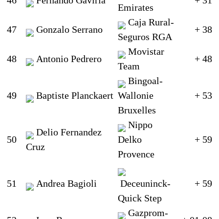
Emirates
Caja Rural-
47
Gonzalo Serrano
+ 38
Seguros RGA
Movistar
48
Antonio Pedrero
+ 48
Team
Bingoal-
49
Baptiste Planckaert
Wallonie
+ 53
Bruxelles
Nippo
Delio Fernandez
50
Delko
+ 59
Cruz
Provence
51
Andrea Bagioli
Deceuninck-
+ 59
Quick Step
Gazprom-