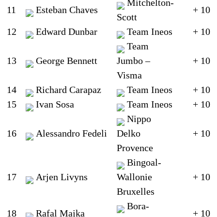
Mitchelton-
11
Esteban Chaves
+ 10
Scott
12
Edward Dunbar
Team Ineos
+ 10
Team
13
George Bennett
Jumbo –
+ 10
Visma
14
Richard Carapaz
Team Ineos
+ 10
15
Ivan Sosa
Team Ineos
+ 10
Nippo
16
Alessandro Fedeli
Delko
+ 10
Provence
Bingoal-
17
Arjen Livyns
Wallonie
+ 10
Bruxelles
Bora-
18
Rafal Majka
+ 10