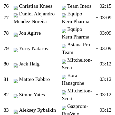
76
Christian Knees
Team Ineos
+ 02:15
Daniel Alejandro
Equipo
77
+ 03:09
Mendez Noreña
Kern Pharma
Equipo
78
Jon Agirre
+ 03:09
Kern Pharma
Astana Pro
79
Yuriy Natarov
+ 03:09
Team
Mitchelton-
80
Jack Haig
+ 03:12
Scott
Bora-
81
Matteo Fabbro
+ 03:12
Hansgrohe
Mitchelton-
82
Simon Yates
+ 03:12
Scott
Gazprom-
83
Aleksey Rybalkin
+ 03:12
RusVelo