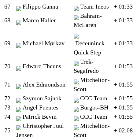
67
Filippo Ganna
Team Ineos
+ 01:33
Bahrain-
68
Marco Haller
+ 01:33
McLaren
69
Michael Mørkøv
Deceuninck-
+ 01:33
Quick Step
Trek-
70
Edward Theuns
+ 01:53
Segafredo
Mitchelton-
71
Alex Edmondson
+ 01:55
Scott
72
Szymon Sajnok
CCC Team
+ 01:55
73
Angel Fuentes
Burgos-BH
+ 01:55
74
Patrick Bevin
CCC Team
+ 01:55
Christopher Juul
Mitchelton-
75
+ 02:08
Jensen
Scott