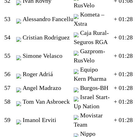
52
Ivan Rovny
+ 01:08
RusVelo
Kometa –
53
Alessandro Fancellu
+ 01:28
Xstra
Caja Rural-
54
Cristian Rodriguez
+ 01:28
Seguros RGA
Gazprom-
55
Simone Velasco
+ 01:28
RusVelo
Equipo
56
Roger Adriá
+ 01:28
Kern Pharma
57
Angel Madrazo
Burgos-BH
+ 01:28
Israel Start-
58
Tom Van Asbroeck
+ 01:28
Up Nation
Movistar
59
Imanol Erviti
+ 01:28
Team
Nippo