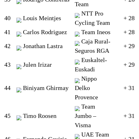
Team
NTT Pro
40
Louis Meintjes
+ 28
Cycling Team
41
Carlos Rodriguez
Team Ineos
+ 28
Caja Rural-
42
Jonathan Lastra
+ 29
Seguros RGA
Euskaltel-
43
Julen Irizar
+ 29
Euskadi
Nippo
44
Biniyam Ghirmay
Delko
+ 31
Provence
Team
45
Timo Roosen
Jumbo –
+ 31
Visma
UAE Team
46
Fernando Gaviria
+ 31