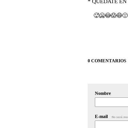
* QUEDATE EN 
🥵🥶😳😱😷🤢
0 COMENTARIOS
Nombre
E-mail
No será mo