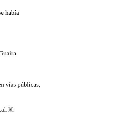
se había
 Guaira.
en vías públicas,
tal.☠️.