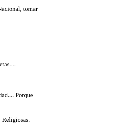
 Nacional, tomar
tas....
ad.... Porque
.
y Religiosas.