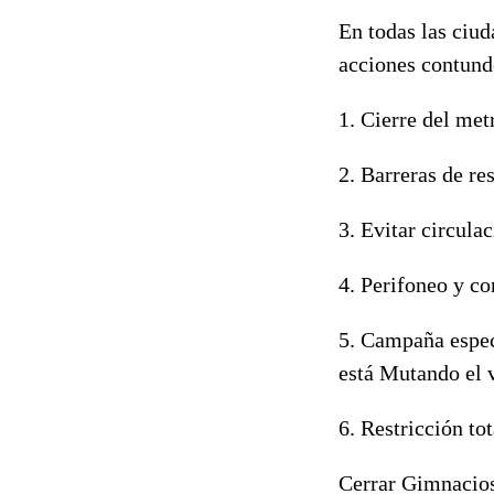
En todas las ciud
acciones contunde
1. Cierre del metr
2. Barreras de re
3. Evitar circula
4. Perifoneo y co
5. Campaña especi
está Mutando el v
6. Restricción to
Cerrar Gimnacios,