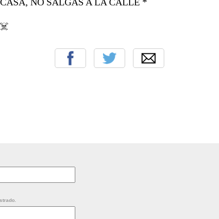
CASA, NO SALGAS A LA CALLE *
☠️
strado.