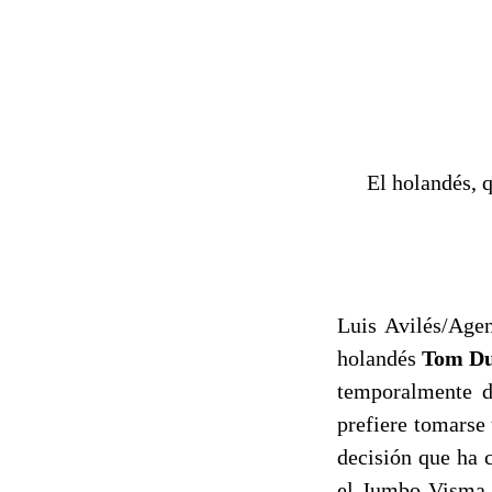
El holandés, 
Luis Avilés/Agen
holandés
Tom D
temporalmente d
prefiere tomarse
decisión que ha 
el Jumbo-Visma. 