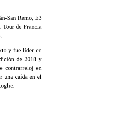
ilán-San Remo, E3
l Tour de Francia
.
to y fue líder en
dición de 2018 y
 contrarreloj en
r una caída en el
oglic.