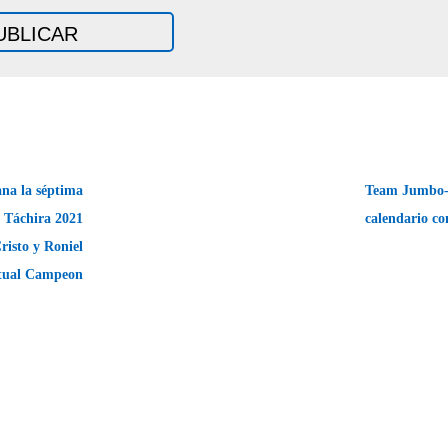
na la séptima
Team Jumbo-V
l Táchira 2021
calendario co
Cristo y Roniel
tual Campeon