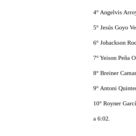
4° Angelvis Arr
5° Jesús Goyo
Ve
6° Johackson Ro
7° Yeison Peña
O
8° Breiner Cama
9° Antoni Quinte
10° Royner Garc
a 6:02.