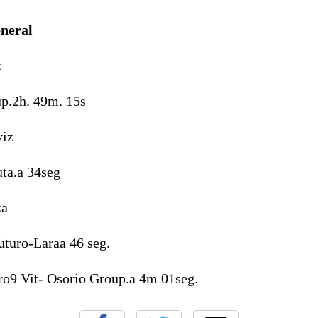
eneral
z
p.
2h. 49m. 15s
viz
ta.
a 34seg
za
uturo-Lara
a 46 seg.
ro
9 Vit- Osorio Group.
a 4m 01seg.