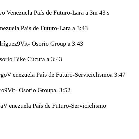
oyo
Venezuela País de Futuro-Lara
a 3m 43 s
nezuela País de Futuro-Lara
a 3:43
dríguez
9Vit- Osorio Group
a 3:43
sorio Bike Cúcuta
a 3:43
rgo
V enezuela País de Futuro-Serviciclismo
a 3:47
ro
9Vit- Osorio Group
a. 3:52
ía
V enezuela País de Futuro-Serviciclismo