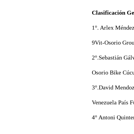
Clasificación G
1°. Arlex Ménde
9Vit-Osorio Grou
2°.Sebastián Gál
Osorio Bike Cúcu
3°.David Mendo
Venezuela País F
4° Antoni Quinte