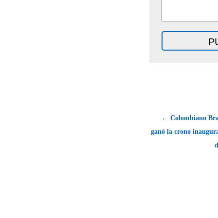
← Colombiano Bra
ganó la crono inaugura
d