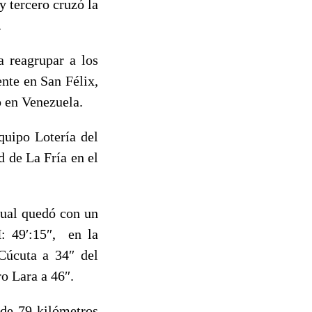
 tercero cruzó la
.
a reagrupar a los
ente en San Félix,
o en Venezuela.
quipo Lotería del
 de La Fría en el
dual quedó con un
: 49′:15″, en la
Cúcuta a 34″ del
o Lara a 46″.
 de 79 kilómetros