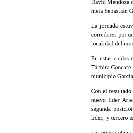
David Mendoza de
meta Sebastián G
La jornada estuv
corredores por un
localidad del mu
En estas caídas 
Táchira Concafé 
municipio García
Con el resultado
nuevo líder Arl
segunda posició
líder, y tercero 
La tercera etapa