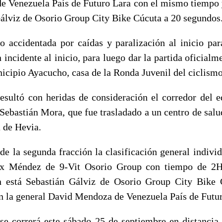
 Venezuela País de Futuro Lara con el mismo tiempo y
álviz de Osorio Group City Bike Cúcuta a 20 segundos
o accidentada por caídas y paralización al inicio par
 incidente al inicio, para luego dar la partida oficialm
nicipio Ayacucho, casa de la Ronda Juvenil del ciclism
resultó con heridas de consideración el corredor del e
Sebastián Mora, que fue trasladado a un centro de salud
 de Hevia.
 de la segunda fracción la clasificación general indivi
ex Méndez de 9-Vit Osorio Group con tiempo de 2H
n está Sebastián Gálviz de Osorio Group City Bike 
en la general David Mendoza de Venezuela País de Futur
 se correrá este sábado 25 de septiembre en distancia