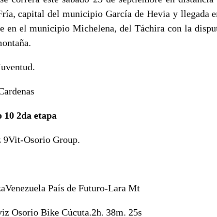
Fría, capital del municipio García de Hevia y llegada 
 en el municipio Michelena, del Táchira con la disput
montaña.
Juventud.
 Cardenas
p 10 2da etapa
z
9Vit-Osorio Group.
za
Venezuela País de Futuro-Lara
Mt
viz
Osorio Bike Cúcuta.
2h. 38m. 25s