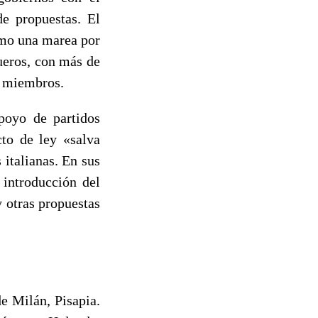
de propuestas. El
omo una marea por
ueros, con más de
0 miembros.
poyo de partidos
cto de ley «salva
 italianas. En sus
 introducción del
y otras propuestas
e Milán, Pisapia.