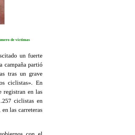
número de víctimas
scitado un fuerte
La campaña partió
as tras un grave
s ciclistas»
. En
 registran en las
.257 ciclistas en
 en las carreteras
gobiernos con el